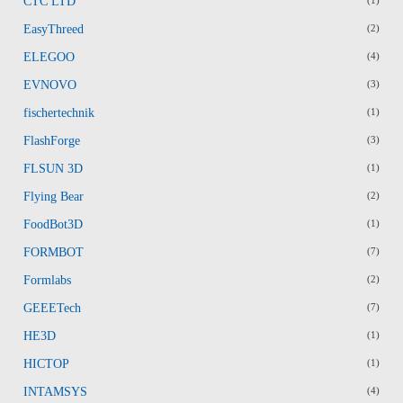
CTC LTD
(1)
EasyThreed
(2)
ELEGOO
(4)
EVNOVO
(3)
fischertechnik
(1)
FlashForge
(3)
FLSUN 3D
(1)
Flying Bear
(2)
FoodBot3D
(1)
FORMBOT
(7)
Formlabs
(2)
GEEETech
(7)
HE3D
(1)
HICTOP
(1)
INTAMSYS
(4)