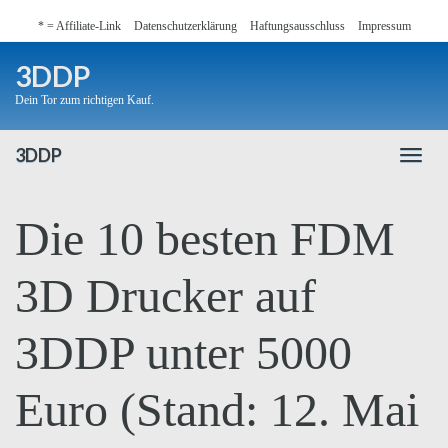
Skip
* = Affiliate-Link
Datenschutzerklärung
Haftungsausschluss
Impressum
to
main
3DDP
content
Dein Tor zum richtigen Kauf.
3DDP
Toggl
naviga
Die 10 besten FDM
3D Drucker auf
3DDP unter 5000
Euro (Stand: 12. Mai