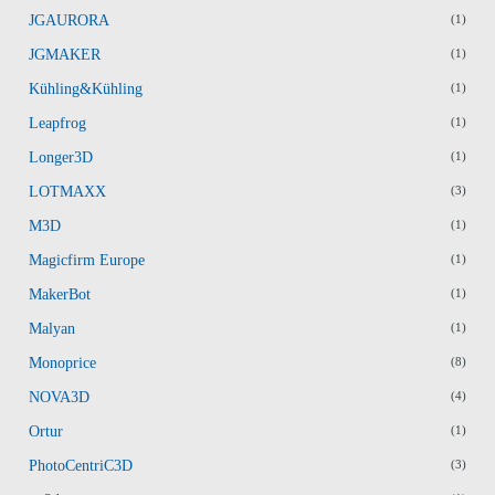
JGAURORA
(1)
JGMAKER
(1)
Kühling&Kühling
(1)
Leapfrog
(1)
Longer3D
(1)
LOTMAXX
(3)
M3D
(1)
Magicfirm Europe
(1)
MakerBot
(1)
Malyan
(1)
Monoprice
(8)
NOVA3D
(4)
Ortur
(1)
PhotoCentriC3D
(3)