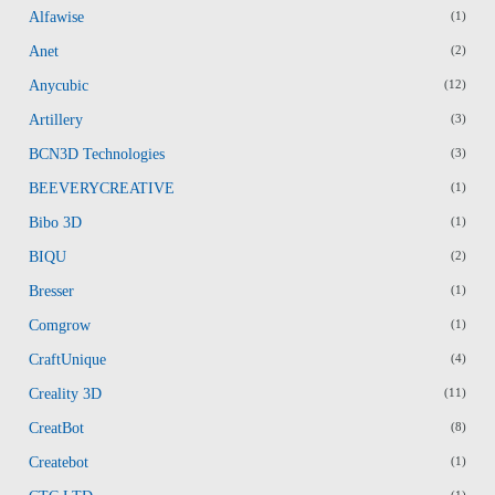
Alfawise
(1)
Anet
(2)
Anycubic
(12)
Artillery
(3)
BCN3D Technologies
(3)
BEEVERYCREATIVE
(1)
Bibo 3D
(1)
BIQU
(2)
Bresser
(1)
Comgrow
(1)
CraftUnique
(4)
Creality 3D
(11)
CreatBot
(8)
Createbot
(1)