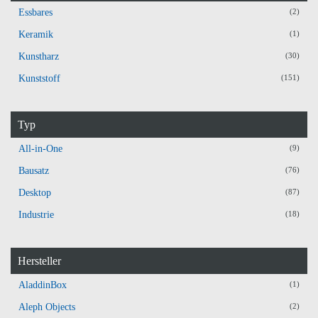
Essbares
(2)
Keramik
(1)
Kunstharz
(30)
Kunststoff
(151)
Typ
All-in-One
(9)
Bausatz
(76)
Desktop
(87)
Industrie
(18)
Hersteller
AladdinBox
(1)
Aleph Objects
(2)