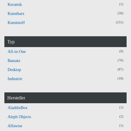
Keramik
(1)
Kunstharz
(30)
Kunststoff
(151)
Typ
All-in-One
(9)
Bausatz
(76)
Desktop
(87)
Industrie
(18)
Hersteller
AladdinBox
(1)
Aleph Objects
(2)
Alfawise
(1)