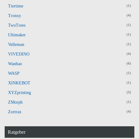
Tiertime
(1)
Tronxy
(4)
TwoTrees
(1)
Ultimaker
(1)
Velleman
(1)
VIVEDINO
(4)
Wanhao
(6)
WASP
(1)
XINKEBOT
(1)
XYZprinting
(3)
ZMorph
(1)
Zortrax
(4)
Ratgeber