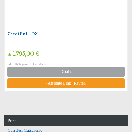
CreatBot – DX
1.795,00 €
ab
inkl. 16% gesetzlicher MwSt.
Details
(Affiliate Link) Kaufen
Preis
GearBest Gutscheine