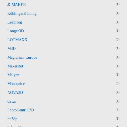
JGMAKER
(1)
Kühling&Kühling
(1)
Leapfrog
(1)
Longer3D
(1)
LOTMAXX
(3)
M3D
(1)
Magicfirm Europe
(1)
MakerBot
(1)
Malyan
(1)
Monoprice
(8)
NOVA3D
(4)
Ortur
(1)
PhotoCentriC3D
(3)
pp3dp
(1)