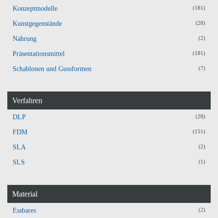
Konzeptmodelle
(181)
Kunstgegenstände
(28)
Nahrung
(2)
Präsentationsmittel
(181)
Schablonen und Gussformen
(7)
Verfahren
DLP
(28)
FDM
(151)
SLA
(2)
SLS
(1)
Material
Essbares
(2)