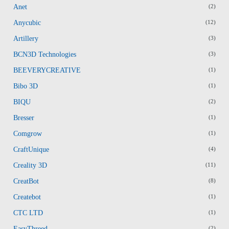
Anet
(2)
Anycubic
(12)
Artillery
(3)
BCN3D Technologies
(3)
BEEVERYCREATIVE
(1)
Bibo 3D
(1)
BIQU
(2)
Bresser
(1)
Comgrow
(1)
CraftUnique
(4)
Creality 3D
(11)
CreatBot
(8)
Createbot
(1)
CTC LTD
(1)
EasyThreed
(2)