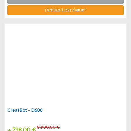
(Affiliate Link) Kaufen*
CreatBot – D600
8.990,00 €
728,00 €
ab