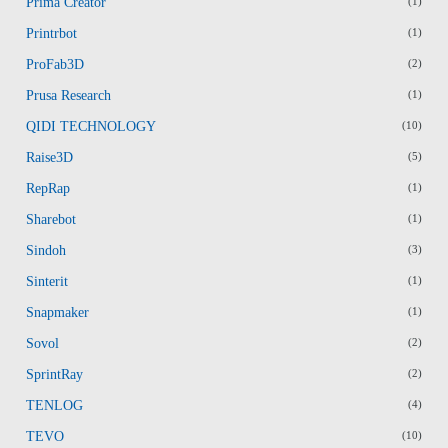
Prima Creator
(1)
Printrbot
(1)
ProFab3D
(2)
Prusa Research
(1)
QIDI TECHNOLOGY
(10)
Raise3D
(5)
RepRap
(1)
Sharebot
(1)
Sindoh
(3)
Sinterit
(1)
Snapmaker
(1)
Sovol
(2)
SprintRay
(2)
TENLOG
(4)
TEVO
(10)