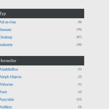
Typ
All-in-One
(9)
Bausatz
(76)
Desktop
(87)
Industrie
(18)
Hersteller
AladdinBox
(1)
Aleph Objects
(2)
Alfawise
(1)
Anet
(2)
Anycubic
(12)
Artillery
(3)