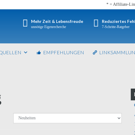
* = Affiliate-Li
Mehr Zeit & Lebensfreude
Reduziertes Feh
unnötige Eigenrecherche
7-Schritte-Ratgeber
TQUELLEN
EMPFEHLUNGEN
LINKSAMMLU
g