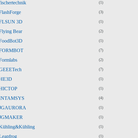
fischertechnik
(1)
FlashForge
(3)
FLSUN 3D
(1)
Flying Bear
(2)
FoodBot3D
(1)
FORMBOT
(7)
Formlabs
(2)
GEEETech
(7)
HE3D
(1)
HICTOP
(1)
INTAMSYS
(4)
JGAURORA
(1)
JGMAKER
(1)
Kühling&Kühling
(1)
Leapfrog
(1)