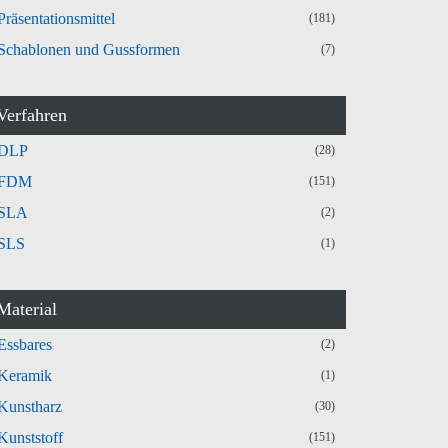
Präsentationsmittel
(181)
Schablonen und Gussformen
(7)
Verfahren
DLP
(28)
FDM
(151)
SLA
(2)
SLS
(1)
Material
Essbares
(2)
Keramik
(1)
Kunstharz
(30)
Kunststoff
(151)