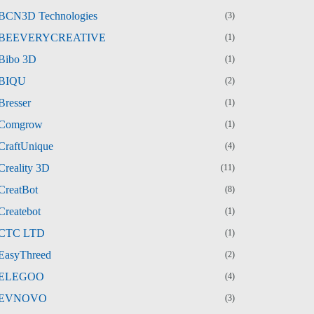
BCN3D Technologies
(3)
BEEVERYCREATIVE
(1)
Bibo 3D
(1)
BIQU
(2)
Bresser
(1)
Comgrow
(1)
CraftUnique
(4)
Creality 3D
(11)
CreatBot
(8)
Createbot
(1)
CTC LTD
(1)
EasyThreed
(2)
ELEGOO
(4)
EVNOVO
(3)