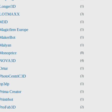
Longer3D
(1)
LOTMAXX
(3)
M3D
(1)
Magicfirm Europe
(1)
MakerBot
(1)
Malyan
(1)
Monoprice
(8)
NOVA3D
(4)
Ortur
(1)
PhotoCentriC3D
(3)
pp3dp
(1)
Prima Creator
(1)
Printrbot
(1)
ProFab3D
(2)