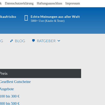
nk
Datenschutzerklärung
Haftungsausschluss
Impressum
lkaufrisiko
Echte Meinungen aus aller Welt
5000+ User (Käufer & Tester)
NG
BLOG
RATGEBER
Preis
GearBest Gutscheine
Angebote
100 bis 300 €
300 bis 500 €