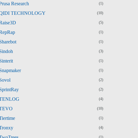
Prusa Research
(1)
QIDI TECHNOLOGY
(10)
Raise3D
(5)
RepRap
(1)
Sharebot
(1)
Sindoh
(3)
Sinterit
(1)
Snapmaker
(1)
Sovol
(2)
SprintRay
(2)
TENLOG
(4)
TEVO
(10)
Tiertime
(1)
Tronxy
(4)
TwoTrees
(1)