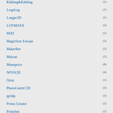
Kühling&Kühling
(1)
Leapfrog
(1)
Longer3D
(1)
LOTMAXX
(3)
M3D
(1)
Magicfirm Europe
(1)
MakerBot
(1)
Malyan
(1)
Monoprice
(8)
NOVA3D
(4)
Ortur
(1)
PhotoCentriC3D
(3)
pp3dp
(1)
Prima Creator
(1)
Printrbot
(1)