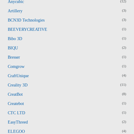
Anycubic
(12)
Artillery
(3)
BCN3D Technologies
(3)
BEEVERYCREATIVE
(1)
Bibo 3D
(1)
BIQU
(2)
Bresser
(1)
Comgrow
(1)
CraftUnique
(4)
Creality 3D
(11)
CreatBot
(8)
Createbot
(1)
CTC LTD
(1)
EasyThreed
(2)
ELEGOO
(4)