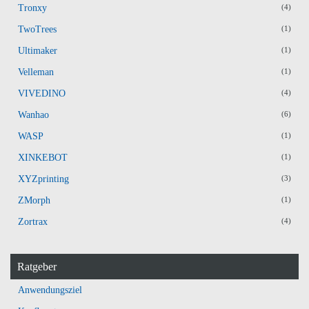
Tronxy
(4)
TwoTrees
(1)
Ultimaker
(1)
Velleman
(1)
VIVEDINO
(4)
Wanhao
(6)
WASP
(1)
XINKEBOT
(1)
XYZprinting
(3)
ZMorph
(1)
Zortrax
(4)
Ratgeber
Anwendungsziel