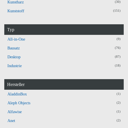
Kunstharz
(30)
Kunststoff
(151)
Typ
All-in-One
(9)
Bausatz
(76)
Desktop
(87)
Industrie
(18)
Hersteller
AladdinBox
(1)
Aleph Objects
(2)
Alfawise
(1)
Anet
(2)