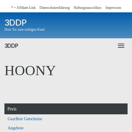
Skip
* = Affiliate-Link
Datenschutzerklärung
Haftungsausschluss
Impressum
to
main
3DDP
content
Dein Tor zum richtigen Kauf.
3DDP
Toggl
naviga
HOONY
Preis
GearBest Gutscheine
Angebote