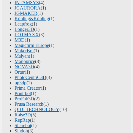
INTAMSYS
(4)
JGAURORA
(1)
JGMAKER
(1)
Kühling&Kühling
(1)
Leapfrog
(1)
Longer3D
(1)
LOTMAXX
(3)
M3D
(1)
Magicfirm Europe
(1)
MakerBot
(1)
Malyan
(1)
Monoprice
(8)
NOVA3D
(4)
Ortur
(1)
PhotoCentriC3D
(3)
pp3dp
(1)
Prima Creator
(1)
Printrbot
(1)
ProFab3D
(2)
Prusa Research
(1)
QIDI TECHNOLOGY
(10)
Raise3D
(5)
RepRap
(1)
Sharebot
(1)
Sindoh
(3)