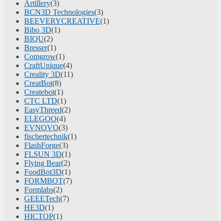
Artillery
(3)
BCN3D Technologies
(3)
BEEVERYCREATIVE
(1)
Bibo 3D
(1)
BIQU
(2)
Bresser
(1)
Comgrow
(1)
CraftUnique
(4)
Creality 3D
(11)
CreatBot
(8)
Createbot
(1)
CTC LTD
(1)
EasyThreed
(2)
ELEGOO
(4)
EVNOVO
(3)
fischertechnik
(1)
FlashForge
(3)
FLSUN 3D
(1)
Flying Bear
(2)
FoodBot3D
(1)
FORMBOT
(7)
Formlabs
(2)
GEEETech
(7)
HE3D
(1)
HICTOP
(1)