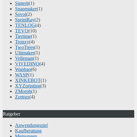
Sinterit
(1)
Snapmaker
(1)
Sovol
(2)
SprintRay
(2)
TENLOG
(4)
TEVO
(10)
Tiertime
(1)
Tronxy
(4)
TwoTrees
(1)
Ultimaker
(1)
Velleman
(1)
VIVEDINO
(4)
Wanhao
(6)
WASP
(1)
XINKEBOT
(1)
XYZprinting
(3)
ZMorph
(1)
Zortrax
(4)
Ratgeber
Anwendungsziel
Kaufberatung
Meinungen