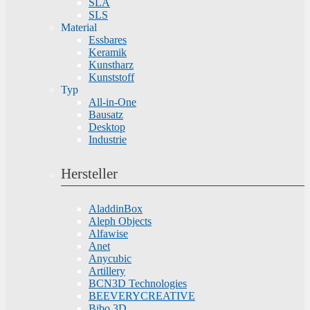
SLA
SLS
Material
Essbares
Keramik
Kunstharz
Kunststoff
Typ
All-in-One
Bausatz
Desktop
Industrie
Hersteller
AladdinBox
Aleph Objects
Alfawise
Anet
Anycubic
Artillery
BCN3D Technologies
BEEVERYCREATIVE
Bibo 3D