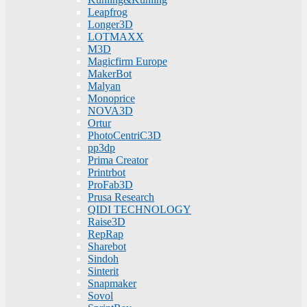
Leapfrog
Longer3D
LOTMAXX
M3D
Magicfirm Europe
MakerBot
Malyan
Monoprice
NOVA3D
Ortur
PhotoCentriC3D
pp3dp
Prima Creator
Printrbot
ProFab3D
Prusa Research
QIDI TECHNOLOGY
Raise3D
RepRap
Sharebot
Sindoh
Sinterit
Snapmaker
Sovol