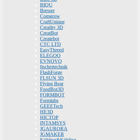
BIQU
Bresser
Comgrow
CraftUnique
Creality 3D
CreatBot
Createbot
CTC LTD
EasyThreed
ELEGOO
EVNOVO
fischertechnik
FlashForge
FLSUN 3D
Flying Bear
FoodBot3D
FORMBOT
Formlabs
GEEETech
HE3D
HICTOP
INTAMSYS
JGAURORA
JGMAKER
Kühling&Kühling