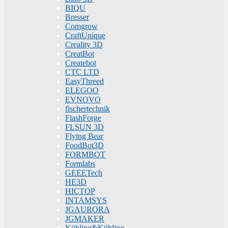
BIQU
Bresser
Comgrow
CraftUnique
Creality 3D
CreatBot
Createbot
CTC LTD
EasyThreed
ELEGOO
EVNOVO
fischertechnik
FlashForge
FLSUN 3D
Flying Bear
FoodBot3D
FORMBOT
Formlabs
GEEETech
HE3D
HICTOP
INTAMSYS
JGAURORA
JGMAKER
Kühling&Kühling