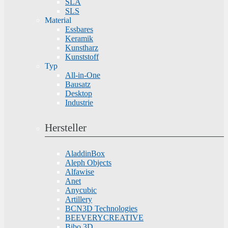
SLA
SLS
Material
Essbares
Keramik
Kunstharz
Kunststoff
Typ
All-in-One
Bausatz
Desktop
Industrie
Hersteller
AladdinBox
Aleph Objects
Alfawise
Anet
Anycubic
Artillery
BCN3D Technologies
BEEVERYCREATIVE
Bibo 3D