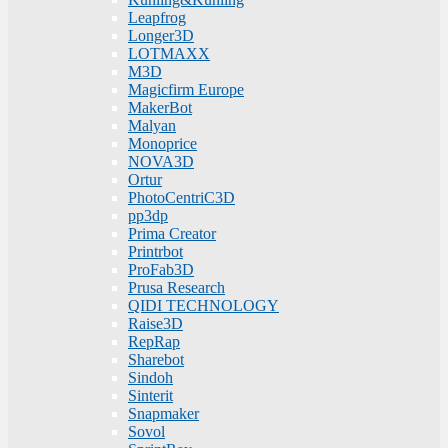
Leapfrog
Longer3D
LOTMAXX
M3D
Magicfirm Europe
MakerBot
Malyan
Monoprice
NOVA3D
Ortur
PhotoCentriC3D
pp3dp
Prima Creator
Printrbot
ProFab3D
Prusa Research
QIDI TECHNOLOGY
Raise3D
RepRap
Sharebot
Sindoh
Sinterit
Snapmaker
Sovol