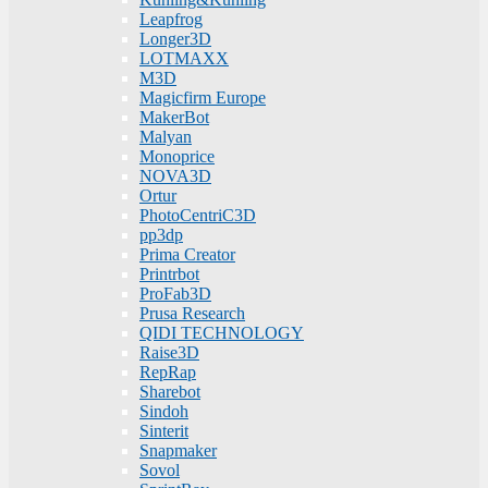
Leapfrog
Longer3D
LOTMAXX
M3D
Magicfirm Europe
MakerBot
Malyan
Monoprice
NOVA3D
Ortur
PhotoCentriC3D
pp3dp
Prima Creator
Printrbot
ProFab3D
Prusa Research
QIDI TECHNOLOGY
Raise3D
RepRap
Sharebot
Sindoh
Sinterit
Snapmaker
Sovol