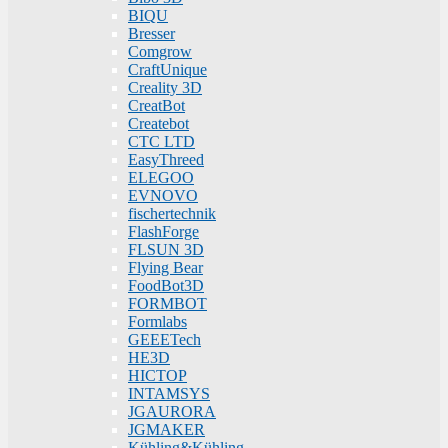
BIQU
Bresser
Comgrow
CraftUnique
Creality 3D
CreatBot
Createbot
CTC LTD
EasyThreed
ELEGOO
EVNOVO
fischertechnik
FlashForge
FLSUN 3D
Flying Bear
FoodBot3D
FORMBOT
Formlabs
GEEETech
HE3D
HICTOP
INTAMSYS
JGAURORA
JGMAKER
Kühling&Kühling