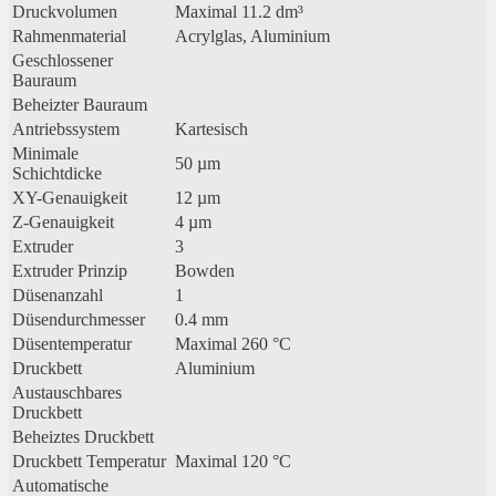
Druckvolumen
Maximal 11.2 dm³
Rahmenmaterial
Acrylglas, Aluminium
Geschlossener
Bauraum
Beheizter Bauraum
Antriebssystem
Kartesisch
Minimale
50 µm
Schichtdicke
XY-Genauigkeit
12 µm
Z-Genauigkeit
4 µm
Extruder
3
Extruder Prinzip
Bowden
Düsenanzahl
1
Düsendurchmesser
0.4 mm
Düsentemperatur
Maximal 260 °C
Druckbett
Aluminium
Austauschbares
Druckbett
Beheiztes Druckbett
Druckbett Temperatur
Maximal 120 °C
Automatische