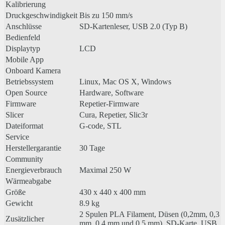
Kalibrierung
Druckgeschwindigkeit
Bis zu 150 mm/s
Anschlüsse
SD-Kartenleser, USB 2.0 (Typ B)
Bedienfeld
Displaytyp
LCD
Mobile App
Onboard Kamera
Betriebssystem
Linux, Mac OS X, Windows
Open Source
Hardware, Software
Firmware
Repetier-Firmware
Slicer
Cura, Repetier, Slic3r
Dateiformat
G-code, STL
Service
Herstellergarantie
30 Tage
Community
Energieverbrauch
Maximal 250 W
Wärmeabgabe
Größe
430 x 440 x 400 mm
Gewicht
8.9 kg
2 Spulen PLA Filament, Düsen (0,2mm, 0,3
Zusätzlicher
mm, 0,4 mm und 0,5 mm), SD-Karte, USB