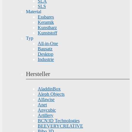
SLA
SLS
Material
Essbares
Keramik
Kunstharz
Kunststoff
Typ
All-in-One
Bausatz
Desktop
Industrie
Hersteller
AladdinBox
Aleph Objects
Alfawise
Anet
Anycubic
Artillery
BCN3D Technologies
BEEVERYCREATIVE
Bibo 3D