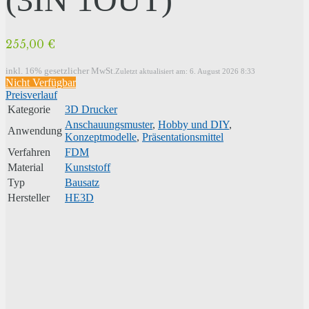
255,00 €
inkl. 16% gesetzlicher MwSt.
Zuletzt aktualisiert am: 6. August 2026 8:33
Nicht Verfügbar
Preisverlauf
Kategorie
3D Drucker
Anschauungsmuster
,
Hobby und DIY
,
Anwendung
Konzeptmodelle
,
Präsentationsmittel
Verfahren
FDM
Material
Kunststoff
Typ
Bausatz
Hersteller
HE3D