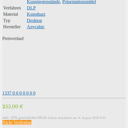
Kunstgegenstände
,
Präsentationsmittel
Verfahren
DLP
Material
Kunstharz
Typ
Desktop
Hersteller
Anycubic
Preisverlauf
1337
0
0
0
0
0
0
0
255,00 €
inkl. 16% gesetzlicher MwSt.
Zuletzt aktualisiert am: 6. August 2026 8:33
Nicht Verfügbar