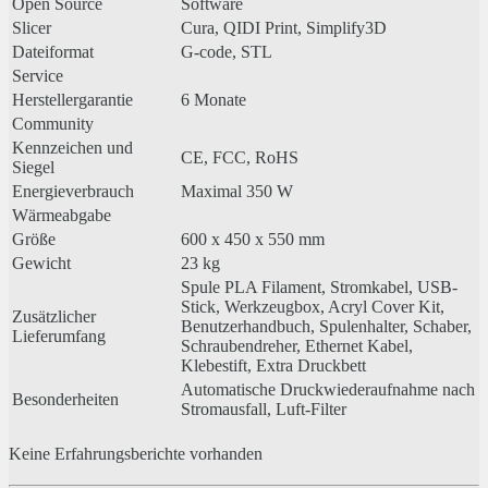
Open Source
Software
Slicer
Cura, QIDI Print, Simplify3D
Dateiformat
G-code, STL
Service
Herstellergarantie
6 Monate
Community
Kennzeichen und
CE, FCC, RoHS
Siegel
Energieverbrauch
Maximal 350 W
Wärmeabgabe
Größe
600 x 450 x 550 mm
Gewicht
23 kg
Spule PLA Filament, Stromkabel, USB-
Stick, Werkzeugbox, Acryl Cover Kit,
Zusätzlicher
Benutzerhandbuch, Spulenhalter, Schaber,
Lieferumfang
Schraubendreher, Ethernet Kabel,
Klebestift, Extra Druckbett
Automatische Druckwiederaufnahme nach
Besonderheiten
Stromausfall, Luft-Filter
Keine Erfahrungsberichte vorhanden