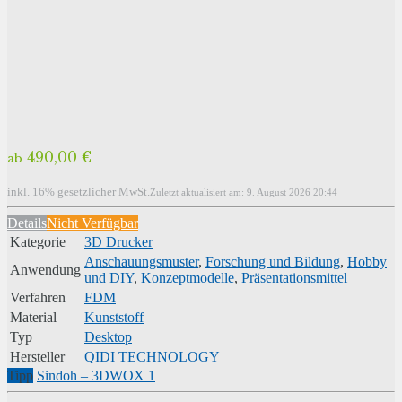
490,00 €
ab
inkl. 16% gesetzlicher MwSt.
Zuletzt aktualisiert am: 9. August 2026 20:44
Details
Nicht Verfügbar
Kategorie
3D Drucker
Anschauungsmuster
,
Forschung und Bildung
,
Hobby
Anwendung
und DIY
,
Konzeptmodelle
,
Präsentationsmittel
Verfahren
FDM
Material
Kunststoff
Typ
Desktop
Hersteller
QIDI TECHNOLOGY
Tipp
Sindoh – 3DWOX 1