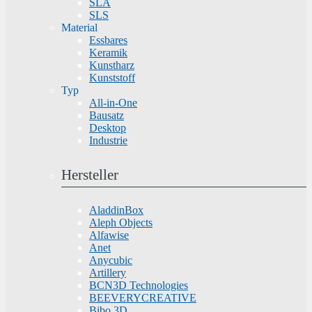
SLA
SLS
Material
Essbares
Keramik
Kunstharz
Kunststoff
Typ
All-in-One
Bausatz
Desktop
Industrie
Hersteller
AladdinBox
Aleph Objects
Alfawise
Anet
Anycubic
Artillery
BCN3D Technologies
BEEVERYCREATIVE
Bibo 3D