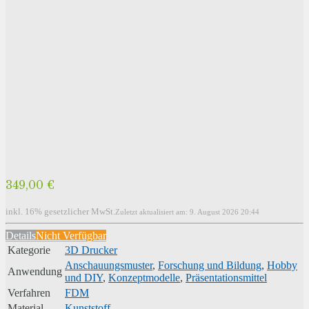
349,00 €
inkl. 16% gesetzlicher MwSt.
Zuletzt aktualisiert am: 9. August 2026 20:44
Details
Nicht Verfügbar
Kategorie
3D Drucker
Anschauungsmuster
,
Forschung und Bildung
,
Hobby
Anwendung
und DIY
,
Konzeptmodelle
,
Präsentationsmittel
Verfahren
FDM
Material
Kunststoff