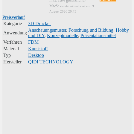
inkl. 16% gesetzlicher
MwSt.
Zuletzt aktualisiert am: 9.
August 2026 20:45
Preisverlauf
Kategorie
3D Drucker
Anschauungsmuster
,
Forschung und Bildung
,
Hobby
Anwendung
und DIY
,
Konzeptmodelle
,
Präsentationsmittel
Verfahren
FDM
Material
Kunststoff
Typ
Desktop
Hersteller
QIDI TECHNOLOGY