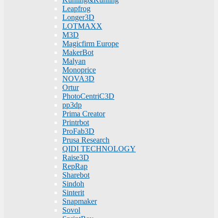
Leapfrog
Longer3D
LOTMAXX
M3D
Magicfirm Europe
MakerBot
Malyan
Monoprice
NOVA3D
Ortur
PhotoCentriC3D
pp3dp
Prima Creator
Printrbot
ProFab3D
Prusa Research
QIDI TECHNOLOGY
Raise3D
RepRap
Sharebot
Sindoh
Sinterit
Snapmaker
Sovol