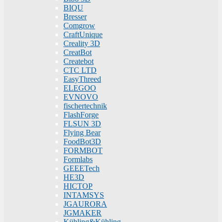
BIQU
Bresser
Comgrow
CraftUnique
Creality 3D
CreatBot
Createbot
CTC LTD
EasyThreed
ELEGOO
EVNOVO
fischertechnik
FlashForge
FLSUN 3D
Flying Bear
FoodBot3D
FORMBOT
Formlabs
GEEETech
HE3D
HICTOP
INTAMSYS
JGAURORA
JGMAKER
Kühling&Kühling