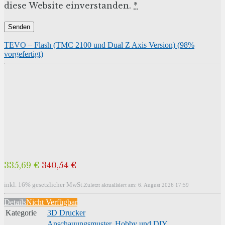
diese Website einverstanden.
*
TEVO – Flash (TMC 2100 und Dual Z Axis Version) (98%
vorgefertigt)
335,69 €
340,54 €
inkl. 16% gesetzlicher MwSt.
Zuletzt aktualisiert am: 6. August 2026 17:59
Details
Nicht Verfügbar
Kategorie
3D Drucker
Anschauungsmuster
,
Hobby und DIY
,