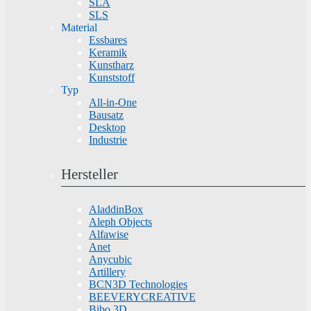
SLA
SLS
Material
Essbares
Keramik
Kunstharz
Kunststoff
Typ
All-in-One
Bausatz
Desktop
Industrie
Hersteller
AladdinBox
Aleph Objects
Alfawise
Anet
Anycubic
Artillery
BCN3D Technologies
BEEVERYCREATIVE
Bibo 3D