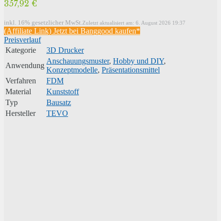
357,92 €
inkl. 16% gesetzlicher MwSt.
Zuletzt aktualisiert am: 6. August 2026 19:37
(Affiliate Link) Jetzt bei Banggood kaufen*
Preisverlauf
Kategorie
3D Drucker
Anschauungsmuster
,
Hobby und DIY
,
Anwendung
Konzeptmodelle
,
Präsentationsmittel
Verfahren
FDM
Material
Kunststoff
Typ
Bausatz
Hersteller
TEVO