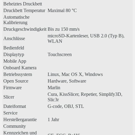
Beheiztes Druckbett
Druckbett Temperatur
Maximal 80 °C
Automatische
Kalibrierung
Druckgeschwindigkeit
Bis zu 150 mm/s
microSD-Kartenleser, USB 2.0 (Typ B),
Anschlüsse
WLAN
Bedienfeld
Displaytyp
Touchscreen
Mobile App
Onboard Kamera
Betriebssystem
Linux, Mac OS X, Windows
Open Source
Hardware, Software
Firmware
Marlin
Cura, KissSlicer, Repetier, Simplify3D,
Slicer
Slic3r
Dateiformat
G-code, OBJ, STL
Service
Herstellergarantie
1 Jahr
Community
Kennzeichen und