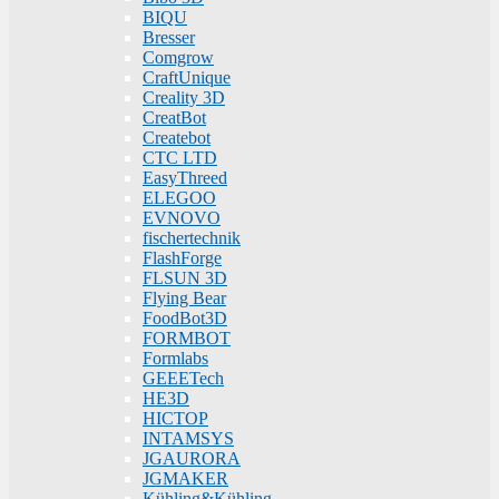
BIQU
Bresser
Comgrow
CraftUnique
Creality 3D
CreatBot
Createbot
CTC LTD
EasyThreed
ELEGOO
EVNOVO
fischertechnik
FlashForge
FLSUN 3D
Flying Bear
FoodBot3D
FORMBOT
Formlabs
GEEETech
HE3D
HICTOP
INTAMSYS
JGAURORA
JGMAKER
Kühling&Kühling