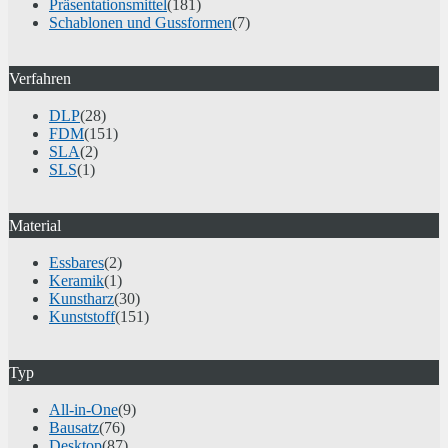
Präsentationsmittel
(181)
Schablonen und Gussformen
(7)
Verfahren
DLP
(28)
FDM
(151)
SLA
(2)
SLS
(1)
Material
Essbares
(2)
Keramik
(1)
Kunstharz
(30)
Kunststoff
(151)
Typ
All-in-One
(9)
Bausatz
(76)
Desktop
(87)