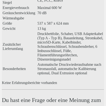
CE, FCC, RoHS
Siegel
Energieverbrauch
Maximal 600 W
Geräuschentwicklung
70 dB
Wärmeabgabe
Größe
537 x 587 x 624 mm
Gewicht
13 kg
Druckbettfolie, Schaber, USB Adapterkabel
(Typ A - Typ B), Bauanleitung, Stromkabel,
microSD-Karte, Kabelbinder,
Zusätzlicher
Schraubenschlüssel, Schraubendreher, 6
Lieferumfang
Imbussschlüssel, Füße,
Filamentführungsröhrchen,
Düsenreinigungsnadel
Automatische Druckwiederaufnahme nach
Besonderheiten
Stromausfall, automatische Kalibierung
optional, Dual Extrusion optional
Keine Erfahrungsberichte vorhanden
Du hast eine Frage oder eine Meinung zum