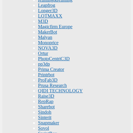
Leapfrog
Longer3D
LOTMAXX
M3D
Magicfirm Europe
MakerBot
Malyan
Monoprice
NOVA3D
Ortur
PhotoCentriC3D
pp3dp
Prima Creator
Printrbot
ProFab3D
Prusa Research
QIDI TECHNOLOGY
Raise3D
RepRap
Sharebot
Sindoh
Sinterit
Snapmaker
Sovol