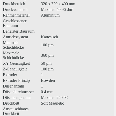
Druckbereich
320 x 320 x 400 mm
Druckvolumen
Maximal 40.96 dm³
Rahmenmaterial
Aluminium
Geschlossener
Bauraum
Beheizter Bauraum
Antriebssystem
Kartesisch
Minimale
100 µm
Schichtdicke
Maximale
360 µm
Schichtdicke
XY-Genauigkeit
50 µm
Z-Genauigkeit
100 µm
Extruder
1
Extruder Prinzip
Bowden
Düsenanzahl
1
Düsendurchmesser
0.4 mm
Düsentemperatur
Maximal 240 °C
Druckbett
Soft Magnetic
Austauschbares
Druckbett