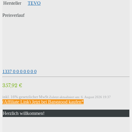
Hersteller
TEVO
Preisverlauf
1337
0
0
0
0
0
0
0
357,92 €
inkl. 16% gesetzlicher MwSt.
Zuletzt aktualisiert am: 6. August 2026 19:37
(Affiliate Link) Jetzt bei Banggood kaufen*
Herzlich willkommen!