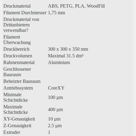
Druckmaterial
ABS, PETG, PLA, WoodFill
Filament Durchmesser
1,75 mm
Druckmaterial von
Drittanbietern
verwendbar?
Filament
Überwachung
Druckbereich
300 x 300 x 350 mm
Druckvolumen
Maximal 31.5 dm³
Rahmenmaterial
Aluminium
Geschlossener
Bauraum
Beheizter Bauraum
Antriebssystem
CoreXY
Minimale
100 µm
Schichtdicke
Maximale
400 µm
Schichtdicke
XY-Genauigkeit
10 µm
Z-Genauigkeit
2.5 µm
Extruder
1