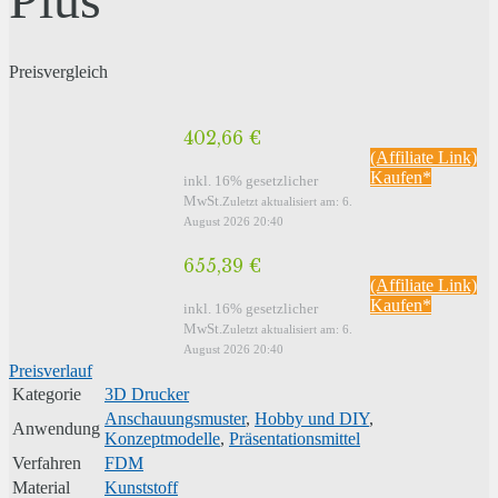
Preisvergleich
402,66 €
(Affiliate Link)
Kaufen*
inkl. 16% gesetzlicher
MwSt.
Zuletzt aktualisiert am: 6.
August 2026 20:40
655,39 €
(Affiliate Link)
Kaufen*
inkl. 16% gesetzlicher
MwSt.
Zuletzt aktualisiert am: 6.
August 2026 20:40
Preisverlauf
Kategorie
3D Drucker
Anschauungsmuster
,
Hobby und DIY
,
Anwendung
Konzeptmodelle
,
Präsentationsmittel
Verfahren
FDM
Material
Kunststoff