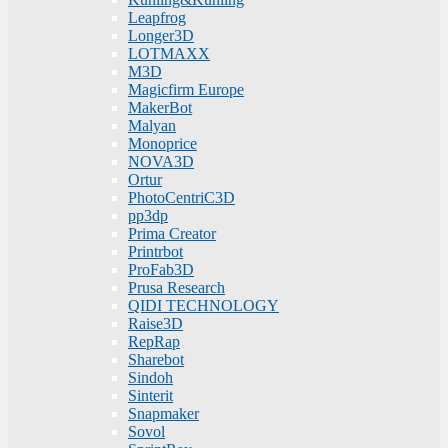
Leapfrog
Longer3D
LOTMAXX
M3D
Magicfirm Europe
MakerBot
Malyan
Monoprice
NOVA3D
Ortur
PhotoCentriC3D
pp3dp
Prima Creator
Printrbot
ProFab3D
Prusa Research
QIDI TECHNOLOGY
Raise3D
RepRap
Sharebot
Sindoh
Sinterit
Snapmaker
Sovol