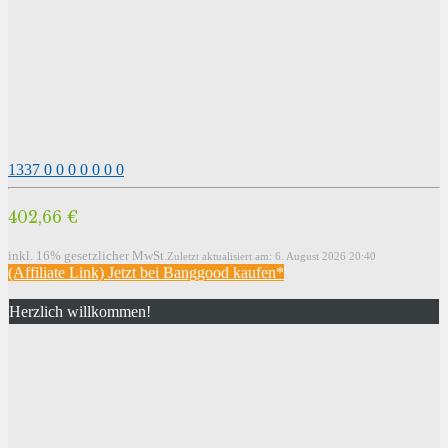
1337
0
0
0
0
0
0
0
402,66 €
inkl. 16% gesetzlicher MwSt.
Zuletzt aktualisiert am: 6. August 2026 20:40
(Affiliate Link) Jetzt bei Banggood kaufen*
Herzlich willkommen!