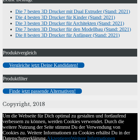
Die 7 besten 3D Drucker mit Dual Extruder (Stand: 2021)
Die 4 besten 3D Drucker für Kinder (Stand: 2021)
Die 3 besten 3D Drucker für Architekten (Stand: 2021)
Die 7 besten 3D Drucker für den Modellbau (Stand: 2021)
Die 8 besten 3D Drucker für Anfänger (Stand: 2021)
Produktvergleich
Vergleiche jetzt Deine Kandidaten!
Produktfilter
Finde jetzt passende Alternativen!
Copyright, 2018
Um die Webseite für Dich optimal zu gestalten und fortlaufend
verbessern zu können, werden Cookies verwendet. Durch die
weitere Nutzung der Seite stimmst Du der Verwendung von
Cookies zu. Weitere Informationen zu Cookies erhältst Du in der
Datenschutzerklärung.
Akzeptieren
Weitere Informationen