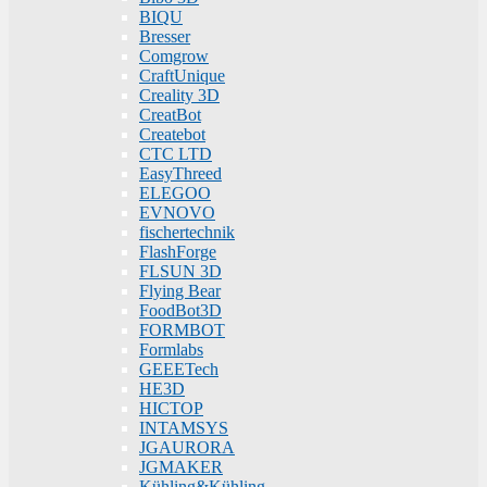
BIQU
Bresser
Comgrow
CraftUnique
Creality 3D
CreatBot
Createbot
CTC LTD
EasyThreed
ELEGOO
EVNOVO
fischertechnik
FlashForge
FLSUN 3D
Flying Bear
FoodBot3D
FORMBOT
Formlabs
GEEETech
HE3D
HICTOP
INTAMSYS
JGAURORA
JGMAKER
Kühling&Kühling