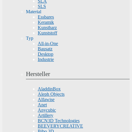
SLA
SLS
Material
Essbares
Keramik
Kunstharz
Kunststoff
Typ
All-in-One
Bausatz
Desktop
Industrie
Hersteller
AladdinBox
Aleph Objects
Alfawise
Anet
Anycubic
Artillery
BCN3D Technologies
BEEVERYCREATIVE
Bibo 3D